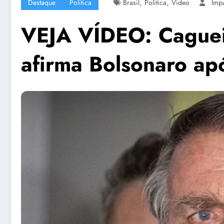
,
,
Destaque
Política
Brasil
Politica
Video
Imp
VEJA VÍDEO: Caguei 
afirma Bolsonaro a