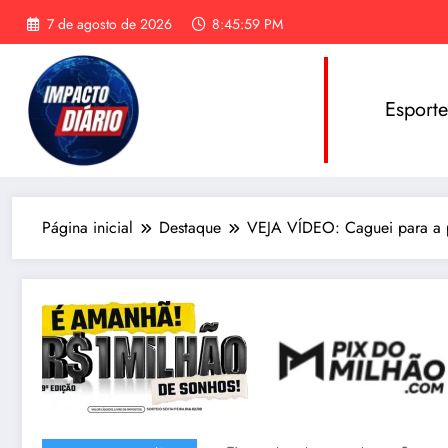
Pular
7 de agosto de 2026
8:46:01 PM
para
o
conteúdo
Esport
Página inicial
Destaque
VEJA VÍDEO: Caguei para a p