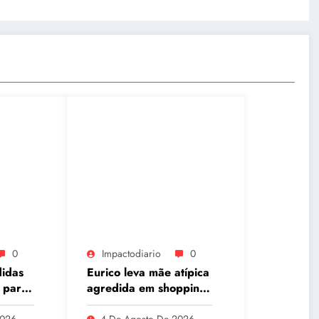
0
Impactodiario
0
didas
Eurico leva mãe atípica
 para
agredida em shopping
à Câmara e pede mais
2026
4 De Agosto De 2026