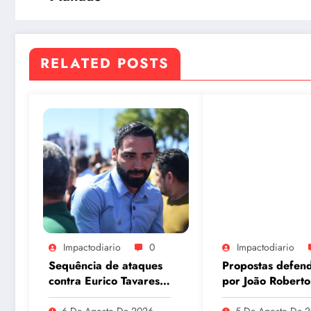
RELATED POSTS
Impactodiario
0
Impactodiario
Sequência de ataques
Propostas defen
contra Eurico Tavares
por João Roberto
chama atenção em
o interior são
6 De Agosto De 2026
5 De Agosto De 