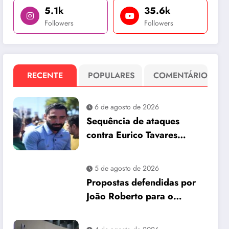
5.1k
35.6k
Followers
Followers
RECENTE
POPULARES
COMENTÁRIO
6 de agosto de 2026
Sequência de ataques
contra Eurico Tavares
chama atenção em meio à
corrida pela Aleam
5 de agosto de 2026
Propostas defendidas por
João Roberto para o
interior são incorporadas
ao plano de governo de