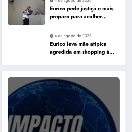
4 de agosto de 2026
David Almeida
Eurico pede justiça e mais
preparo para acolher
pessoas autistas em Manaus
4 de agosto de 2026
Eurico leva mãe atípica
agredida em shopping à
Câmara e pede mais
preparo dos
estabelecimentos para
acolher autistas