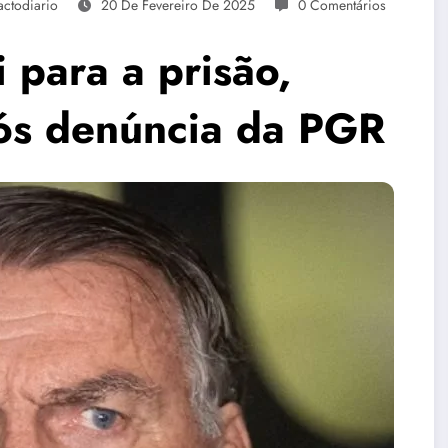
actodiario
20 De Fevereiro De 2025
0 Comentários
para a prisão,
pós denúncia da PGR