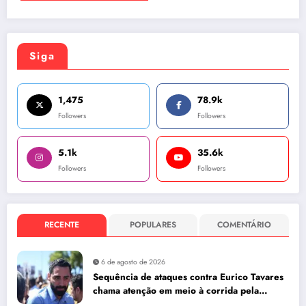
Siga
1,475
78.9k
Followers
Followers
5.1k
35.6k
Followers
Followers
RECENTE
POPULARES
COMENTÁRIO
6 de agosto de 2026
Sequência de ataques contra Eurico Tavares
chama atenção em meio à corrida pela
Aleam