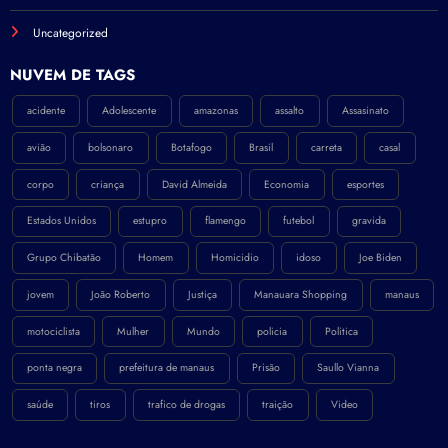
Uncategorized
NÚVEM DE TAGS
acidente
Adolescente
amazonas
assalto
Assasinato
avião
bolsonaro
Botafogo
Brasil
carreta
casal
corpo
criança
David Almeida
Economia
esportes
Estados Unidos
estupro
flamengo
futebol
gravida
Grupo Chibatão
Homem
Homicidio
idoso
Joe Biden
jovem
João Roberto
Justiça
Manauara Shopping
manaus
motociclista
Mulher
Mundo
policia
Politica
ponta negra
prefeitura de manaus
Prisão
Saullo Vianna
saúde
tiros
trafico de drogas
traição
Video