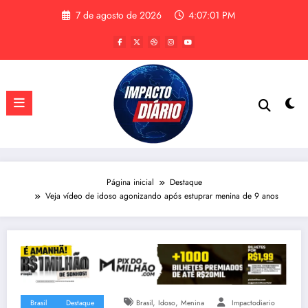
Pular
7 de agosto de 2026
4:07:02 PM
para
o
conteúdo
Página inicial
Destaque
Veja vídeo de idoso agonizando após estuprar menina de 9 anos
,
,
Brasil
Destaque
Brasil
Idoso
Menina
Impactodiario