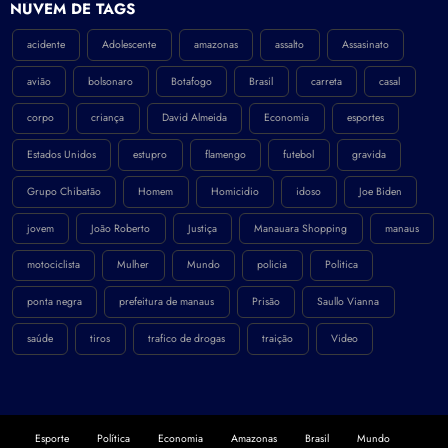
NÚVEM DE TAGS
acidente
Adolescente
amazonas
assalto
Assasinato
avião
bolsonaro
Botafogo
Brasil
carreta
casal
corpo
criança
David Almeida
Economia
esportes
Estados Unidos
estupro
flamengo
futebol
gravida
Grupo Chibatão
Homem
Homicidio
idoso
Joe Biden
jovem
João Roberto
Justiça
Manauara Shopping
manaus
motociclista
Mulher
Mundo
policia
Politica
ponta negra
prefeitura de manaus
Prisão
Saullo Vianna
saúde
tiros
trafico de drogas
traição
Video
Esporte
Política
Economia
Amazonas
Brasil
Mundo