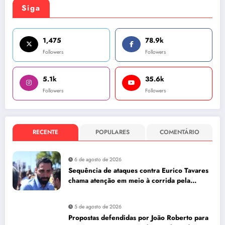
Siga
1,475
78.9k
Followers
Followers
5.1k
35.6k
Followers
Followers
RECENTE
POPULARES
COMENTÁRIO
6 de agosto de 2026
Sequência de ataques contra Eurico Tavares
chama atenção em meio à corrida pela
Aleam
5 de agosto de 2026
Propostas defendidas por João Roberto para