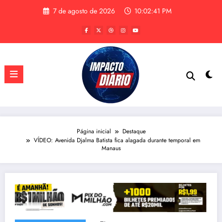
Pular
7 de agosto de 2026
10:02:41 PM
para
o
conteúdo
Página inicial
Destaque
VÍDEO: Avenida Djalma Batista fica alagada durante temporal em
Manaus