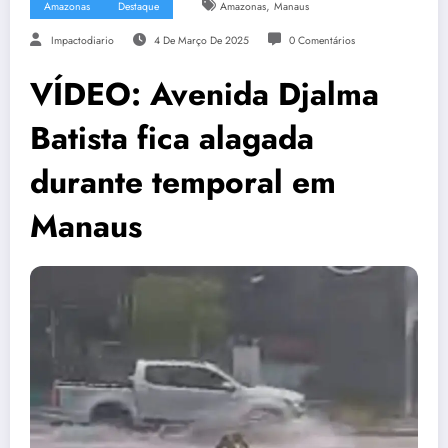
,
Amazonas
Destaque
Amazonas
Manaus
Impactodiario
4 De Março De 2025
0 Comentários
VÍDEO: Avenida Djalma
Batista fica alagada
durante temporal em
Manaus