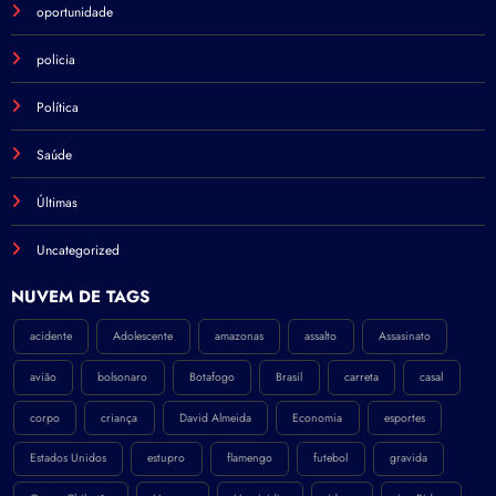
oportunidade
policia
Política
Saúde
Últimas
Uncategorized
NÚVEM DE TAGS
acidente
Adolescente
amazonas
assalto
Assasinato
avião
bolsonaro
Botafogo
Brasil
carreta
casal
corpo
criança
David Almeida
Economia
esportes
Estados Unidos
estupro
flamengo
futebol
gravida