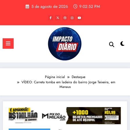
Pular
5 de agosto de 2026
9:02:53 PM
para
o
conteúdo
Página inicial
Destaque
VÍDEO: Carreta tomba em ladeira do bairro Jorge Teixeira, em
Manaus