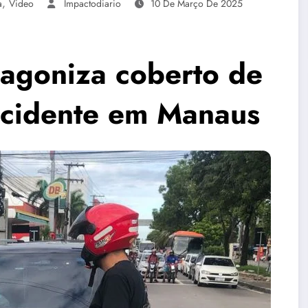
,
a
Video
Impactodiario
10 De Março De 2025
 agoniza coberto de
acidente em Manaus