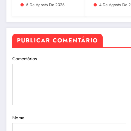
incorporadas ao plano
preparo dos
5 De Agosto De 2026
4 De Agosto De 
de governo de David
estabelecimentos
Almeida
acolher autistas
PUBLICAR COMENTÁRIO
Comentários
Nome