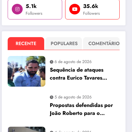
5.1k
35.6k
Followers
Followers
RECENTE
POPULARES
COMENTÁRIO
6 de agosto de 2026
Sequência de ataques
contra Eurico Tavares
chama atenção em meio à
corrida pela Aleam
5 de agosto de 2026
Propostas defendidas por
João Roberto para o
interior são incorporadas
ao plano de governo de