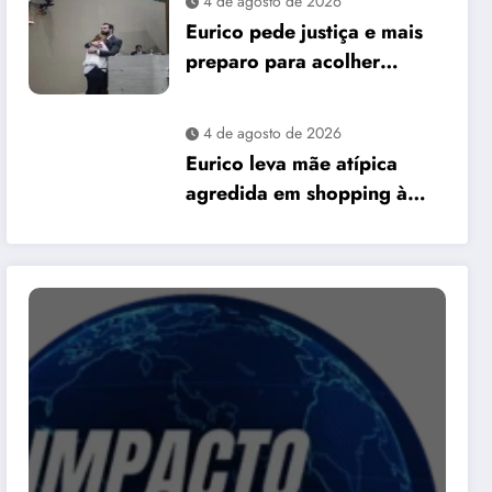
4 de agosto de 2026
David Almeida
Eurico pede justiça e mais
preparo para acolher
pessoas autistas em Manaus
4 de agosto de 2026
Eurico leva mãe atípica
agredida em shopping à
Câmara e pede mais
preparo dos
estabelecimentos para
acolher autistas