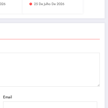
população ribeirinha
2026
25 De Julho De 2026
 para
de Manaus
Email