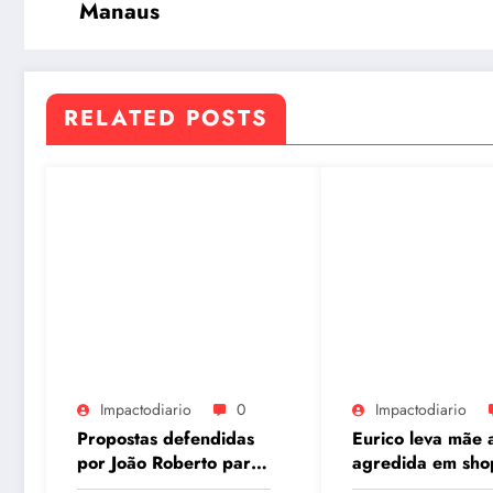
Manaus
RELATED POSTS
Impactodiario
0
Impactodiario
Propostas defendidas
Eurico leva mãe a
por João Roberto para
agredida em sho
o interior são
à Câmara e pede