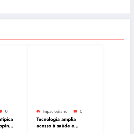
0
Impactodiario
0
típica
Tecnologia amplia
pping
acesso à saúde e
 mais
fortalece atendimento à