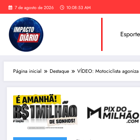
Pular
7 de agosto de 2026
10:08:55 AM
para
o
conteúdo
Esport
Página inicial
Destaque
VÍDEO: Motociclista agoniza