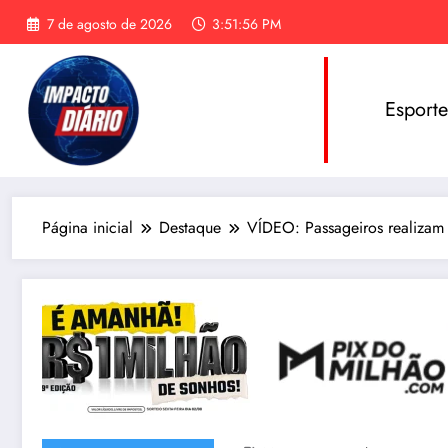
Pular
7 de agosto de 2026
3:51:57 PM
para
o
conteúdo
Esport
Página inicial
Destaque
VÍDEO: Passageiros realizam