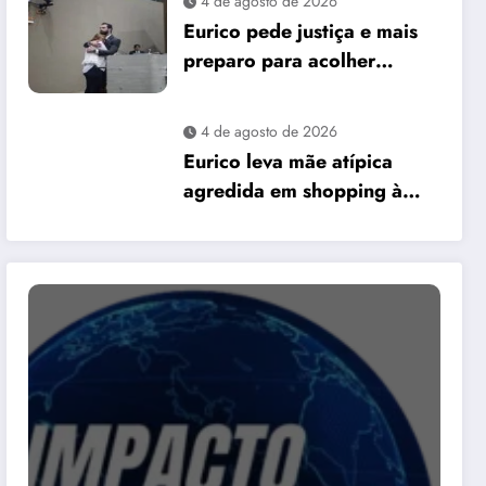
4 de agosto de 2026
David Almeida
Eurico pede justiça e mais
preparo para acolher
pessoas autistas em Manaus
4 de agosto de 2026
Eurico leva mãe atípica
agredida em shopping à
Câmara e pede mais
preparo dos
estabelecimentos para
acolher autistas