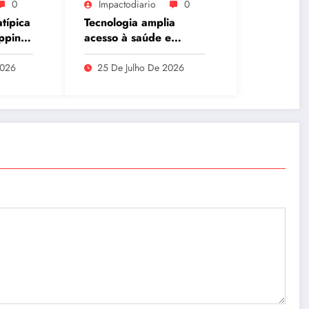
0
Impactodiario
0
típica
Tecnologia amplia
pping
acesso à saúde e
 mais
fortalece atendimento à
população ribeirinha
2026
25 De Julho De 2026
 para
de Manaus