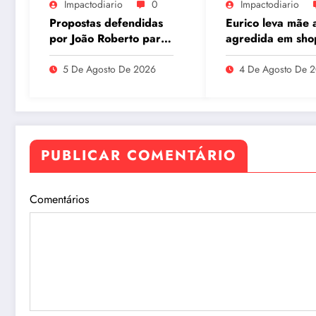
Impactodiario
0
Impactodiario
Propostas defendidas
Eurico leva mãe a
por João Roberto para
agredida em sho
o interior são
à Câmara e pede
incorporadas ao plano
preparo dos
5 De Agosto De 2026
4 De Agosto De 
de governo de David
estabelecimentos
Almeida
acolher autistas
PUBLICAR COMENTÁRIO
Comentários