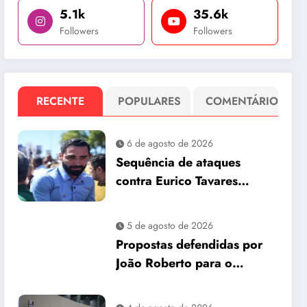
5.1k
35.6k
Followers
Followers
RECENTE
POPULARES
COMENTÁRIO
6 de agosto de 2026
Sequência de ataques
contra Eurico Tavares
chama atenção em meio à
corrida pela Aleam
5 de agosto de 2026
Propostas defendidas por
João Roberto para o
interior são incorporadas
ao plano de governo de