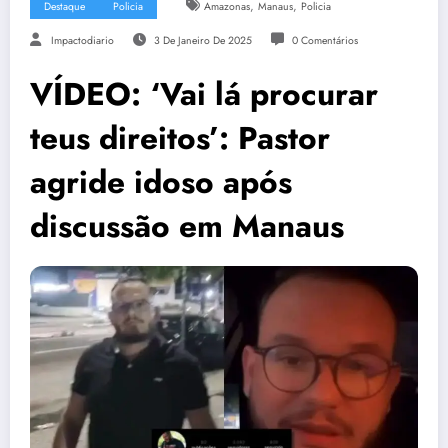
,
,
Destaque
Policia
Amazonas
Manaus
Policia
Impactodiario
3 De Janeiro De 2025
0 Comentários
VÍDEO: ‘Vai lá procurar
teus direitos’: Pastor
agride idoso após
discussão em Manaus