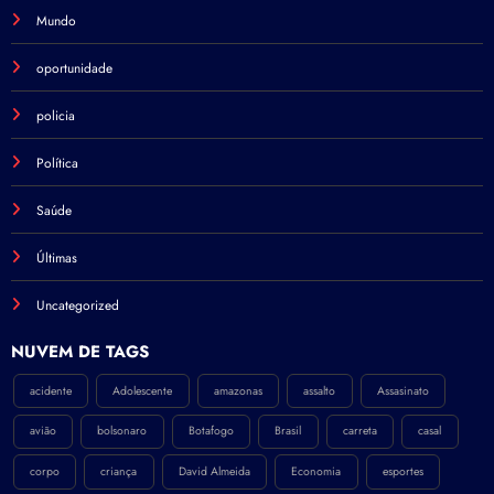
Mundo
oportunidade
policia
Política
Saúde
Últimas
Uncategorized
NÚVEM DE TAGS
acidente
Adolescente
amazonas
assalto
Assasinato
avião
bolsonaro
Botafogo
Brasil
carreta
casal
corpo
criança
David Almeida
Economia
esportes