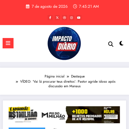
Pular
7 de agosto de 2026
7:45:22 AM
para
o
conteúdo
Página inicial
Destaque
VÍDEO: ‘Vai lá procurar teus direitos’: Pastor agride idoso após
discussão em Manaus