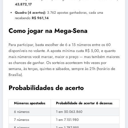
43.872,17
Quadra (4 acertos):
3.762 apostas ganhadoras, cada uma
recebendo
R$ 961,14
Como jogar na Mega-Sena
Para participar, basta escolher de 6 a 15 números entre os 60
disponíveis no volante. A aposta mínima custa R$ 5,00, e quanto
mais números você marcar, maior o preço — mas também maiores
as chances de ganhar. Os sorteios acontecem três vezes por
semana, às terças, quintas e sábados, sempre às 21h (horário de
Brasília).
Probabilidades de acerto
Números apostados
Probabilidade de acertar 6 dezenas
6 números
1 em 50.063.860
7 números
1 em 7.151.980
8 números
1 em 1.787.995