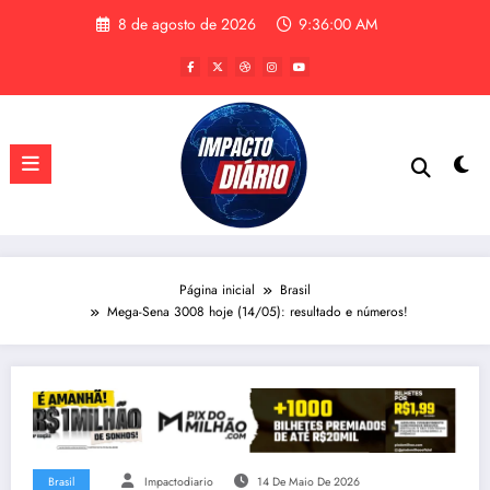
Pular
8 de agosto de 2026
9:36:01 AM
para
o
conteúdo
Página inicial
Brasil
Mega-Sena 3008 hoje (14/05): resultado e números!
Brasil
Impactodiario
14 De Maio De 2026