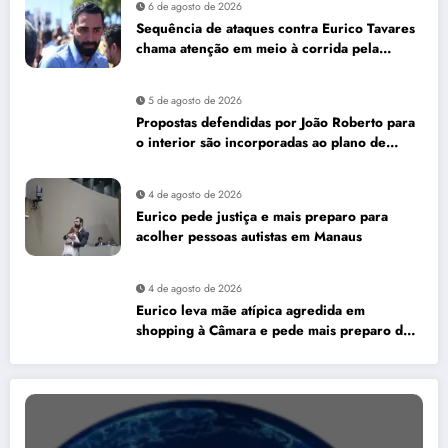
6 de agosto de 2026
Sequência de ataques contra Eurico Tavares
chama atenção em meio à corrida pela
Aleam
5 de agosto de 2026
Propostas defendidas por João Roberto para
o interior são incorporadas ao plano de
governo de David Almeida
4 de agosto de 2026
Eurico pede justiça e mais preparo para
acolher pessoas autistas em Manaus
4 de agosto de 2026
Eurico leva mãe atípica agredida em
shopping à Câmara e pede mais preparo dos
estabelecimentos para acolher autistas