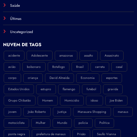
Saúde
Últimas
Uncategorized
NÚVEM DE TAGS
acidente
Adolescente
amazonas
assalto
Assasinato
avião
bolsonaro
Botafogo
Brasil
carreta
casal
corpo
criança
David Almeida
Economia
esportes
Estados Unidos
estupro
flamengo
futebol
gravida
Grupo Chibatão
Homem
Homicidio
idoso
Joe Biden
jovem
João Roberto
Justiça
Manauara Shopping
manaus
motociclista
Mulher
Mundo
policia
Politica
ponta negra
prefeitura de manaus
Prisão
Saullo Vianna