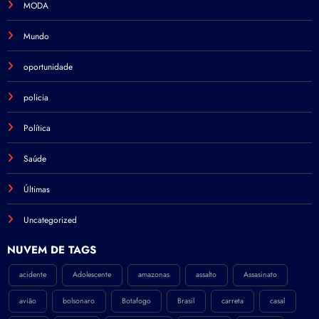
MODA
Mundo
oportunidade
policia
Política
Saúde
Últimas
Uncategorized
NÚVEM DE TAGS
acidente
Adolescente
amazonas
assalto
Assasinato
avião
bolsonaro
Botafogo
Brasil
carreta
casal