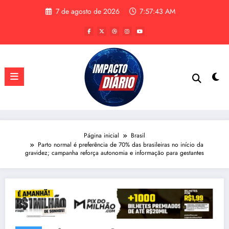
Pular
7 de agosto de 2026
7:57:44 AM
para
o
conteúdo
Página inicial
Brasil
Parto normal é preferência de 70% das brasileiras no início da
gravidez; campanha reforça autonomia e informação para gestantes