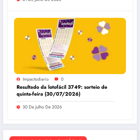
Impactodiario
0
Resultado da lotofácil 3749: sorteio de
quinta-feira (30/07/2026)
30 De Julho De 2026