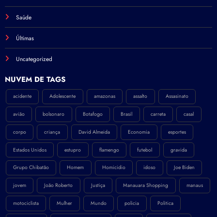
Saúde
Últimas
Uncategorized
NÚVEM DE TAGS
acidente
Adolescente
amazonas
assalto
Assasinato
avião
bolsonaro
Botafogo
Brasil
carreta
casal
corpo
criança
David Almeida
Economia
esportes
Estados Unidos
estupro
flamengo
futebol
gravida
Grupo Chibatão
Homem
Homicidio
idoso
Joe Biden
jovem
João Roberto
Justiça
Manauara Shopping
manaus
motociclista
Mulher
Mundo
policia
Politica