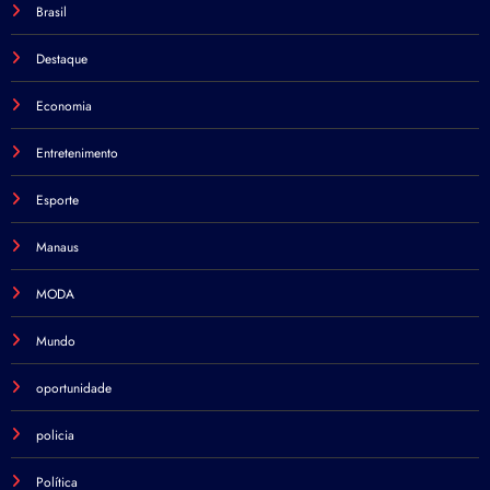
Brasil
Destaque
Economia
Entretenimento
Esporte
Manaus
MODA
Mundo
oportunidade
policia
Política