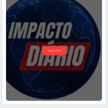
Siaba Mais