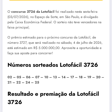
O
concurso 3726 da Lotofácil
foi realizado nesta sexta-feira
(03/07/2026), no Espaço da Sorte, em São Paulo, e divulgado
pela Caixa Econômica Federal. O sorteio não teve vencedores na
faixa principal;
O prêmio estimado para o próximo concurso da Lotofácil, de
número 3727, que será realizado no sábado, 4 de julho de 2026,
está estimado em R$ 5.000.000,00. Aproveite a oportunidade e
faça sua aposta para concorrer!
Números sorteados Lotofácil 3726
02 – 05 – 06 – 07 – 10 – 13 – 14 – 17 – 18 – 19 – 20 –
21 – 22 – 24 – 25
Resultado e premiação da Lotofácil
3726