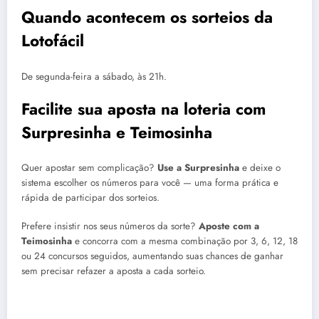
Quando acontecem os sorteios da
Lotofácil
De segunda-feira a sábado, às 21h.
Facilite sua aposta na loteria com
Surpresinha e Teimosinha
Quer apostar sem complicação?
Use a Surpresinha
e deixe o
sistema escolher os números para você — uma forma prática e
rápida de participar dos sorteios.
Prefere insistir nos seus números da sorte?
Aposte com a
Teimosinha
e concorra com a mesma combinação por 3, 6, 12, 18
ou 24 concursos seguidos, aumentando suas chances de ganhar
sem precisar refazer a aposta a cada sorteio.