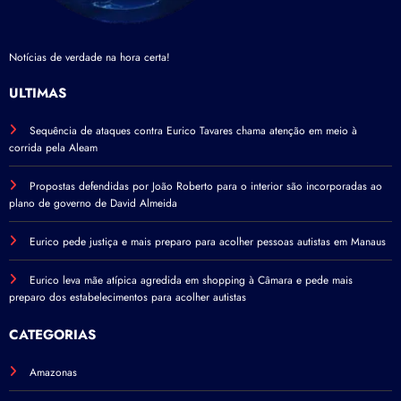
Notícias de verdade na hora certa!
ÚLTIMAS
Sequência de ataques contra Eurico Tavares chama atenção em meio à
corrida pela Aleam
Propostas defendidas por João Roberto para o interior são incorporadas ao
plano de governo de David Almeida
Eurico pede justiça e mais preparo para acolher pessoas autistas em Manaus
Eurico leva mãe atípica agredida em shopping à Câmara e pede mais
preparo dos estabelecimentos para acolher autistas
CATEGORIAS
Amazonas